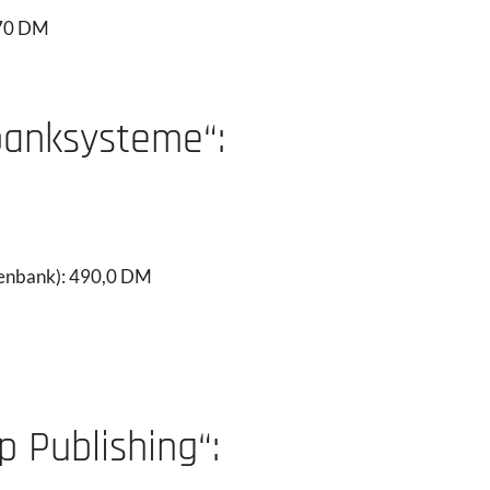
,70 DM
banksysteme“:
atenbank): 490,0 DM
p Publishing“: