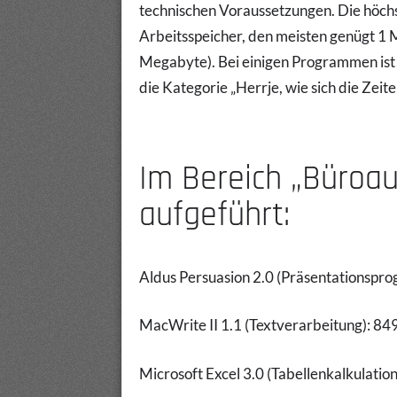
technischen Voraussetzungen. Die höch
Arbeitsspeicher, den meisten genügt 1 
Megabyte). Bei einigen Programmen ist 
die Kategorie „Herrje, wie sich die Zeite
Im Bereich „Büroau
aufgeführt:
Aldus Persuasion 2.0 (Präsentationsp
MacWrite II 1.1 (Textverarbeitung): 8
Microsoft Excel 3.0 (Tabellenkalkulati