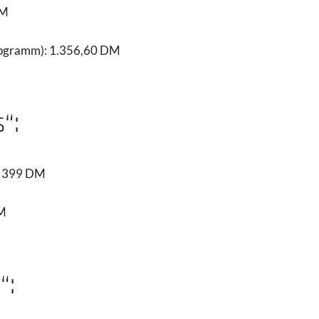
DM
rogramm): 1.356,60 DM
“:
): 399 DM
DM
“: