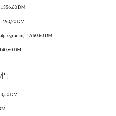
): 1356,60 DM
e): 490,20 DM
salprogramm): 1.960,80 DM
1.140,60 DM
M“:
013,50 DM
 DM