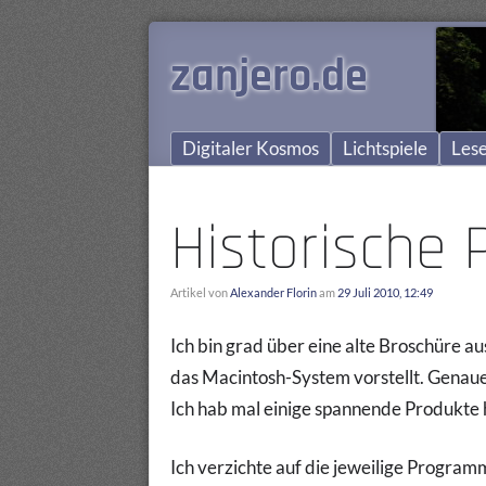
zanjero.de
Digitaler Kosmos
Lichtspiele
Lese
Historische 
Artikel von
Alexander Florin
am
29 Juli 2010, 12:49
Ich bin grad über eine alte Broschüre a
das Macintosh-System vorstellt. Genauer
Ich hab mal einige spannende Produkte h
Ich verzichte auf die jeweilige Program