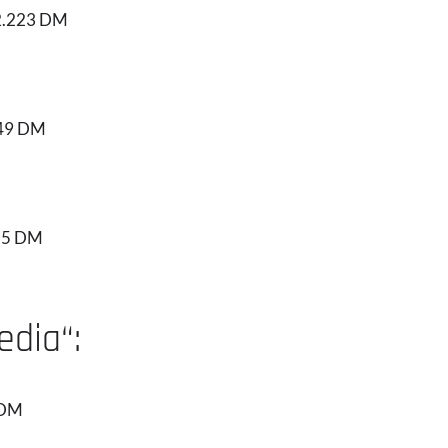
: 2.223 DM
349 DM
,25 DM
edia“:
 DM